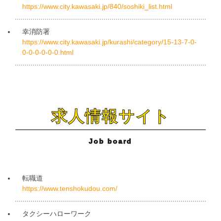
https://www.city.kawasaki.jp/840/soshiki_list.html
幸消防署
https://www.city.kawasaki.jp/kurashi/category/15-13-7-0-
0-0-0-0-0-0.html
求人情報サイト
Job board
転職道
https://www.tenshokudou.com/
タクシーハローワーク